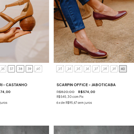
36
37
38
39
40
33
34
35
36
37
38
39
40
RI - CASTANHO
SCARPIN OFFICE - JABOTICABA
74,00
R$820,00
R$574,00
R$545,30
com
Pix
juros
6
x de
R$95,67
sem juros