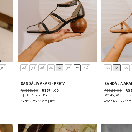
40
33
34
35
36
37
38
39
40
33
34
35
SANDÁLIA AKARI - PRETA
SANDÁLIA AKA
R$820,00
R$574,00
R$820,00
R$5
R$545,30
com
Pix
R$545,30
com
Pix
6
x de
R$95,67
sem juros
6
x de
R$95,67
sem 