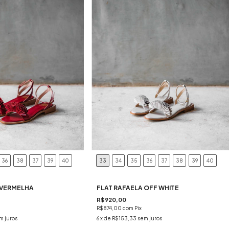
36
38
37
39
40
33
34
35
36
37
38
39
40
 VERMELHA
FLAT RAFAELA OFF WHITE
R$920,00
R$874,00
com
Pix
m juros
6
x de
R$153,33
sem juros