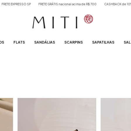
FRETE GRÁTIS nacional acima de R$ 700
CASHBACK de 10% em todos os pedido
OS
FLATS
SANDÁLIAS
SCARPINS
SAPATILHAS
SAL