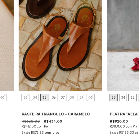
40
33
34
35
36
37
38
39
40
33
34
35
RASTEIRA TRIÂNGULO - CARAMELO
FLAT RAFAELA
R$620,00
R$434,00
R$920,00
R$412,30
com
Pix
R$874,00
com
Pix
6
x de
R$72,33
sem juros
6
x de
R$153,33
se