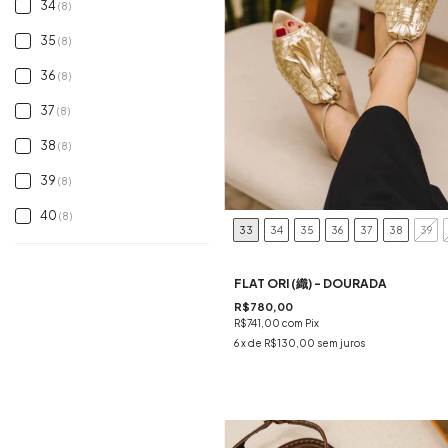
34
(8)
35
(8)
36
(8)
37
(8)
38
(8)
39
(8)
40
(8)
33
34
35
36
37
38
39
FLAT ORI (織) - DOURADA
R$780,00
R$741,00
com
Pix
6
x de
R$130,00
sem juros