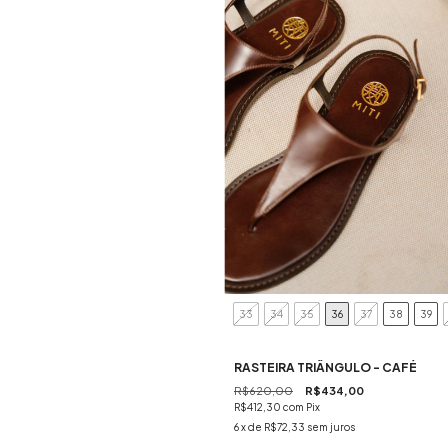
33
34
35
36
37
38
39
RASTEIRA TRIÂNGULO - CAFÉ
R$620,00
R$434,00
R$412,30
com
Pix
6
x de
R$72,33
sem juros