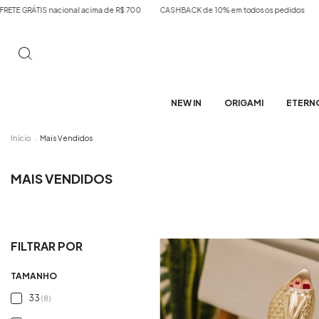
l acima de R$ 700
CASHBACK de 10% em todos os pedidos
FRETE EXPRESSO SP
NEW IN
ORIGAMI
ETERN
Início
.
Mais Vendidos
MAIS VENDIDOS
FILTRAR POR
TAMANHO
33
(8)