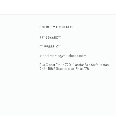
ENTRE EM CONTATO
5511996680111
(11) 99668-0111
atendimento@mitishoes.com
Rua Oscar Freire 720 - 1 andar 2a a 6a feira das
9h às 18h Sábados das 13h às 17h