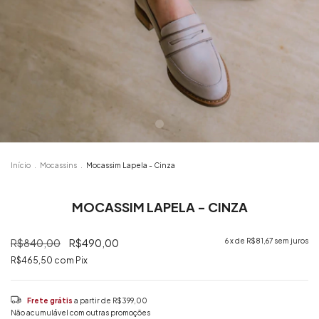
Início
.
Mocassins
.
Mocassim Lapela - Cinza
MOCASSIM LAPELA - CINZA
R$840,00
R$490,00
6
x de
R$81,67
sem juros
R$465,50
com
Pix
Frete grátis
a partir de
R$399,00
Não acumulável com outras promoções