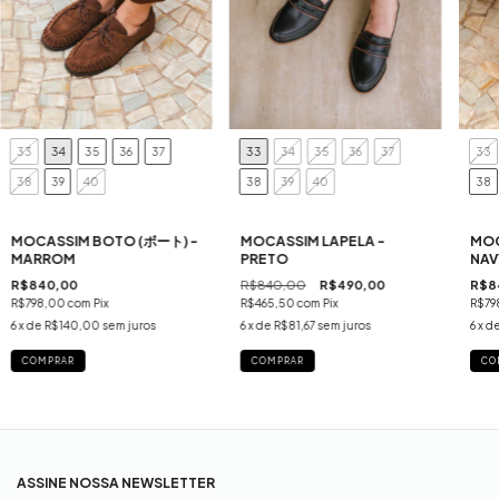
33
34
35
36
37
33
34
35
36
37
33
38
39
40
38
39
40
38
MOCASSIM BOTO (ボート) -
MOCASSIM LAPELA -
MOC
MARROM
PRETO
NAV
R$840,00
R$840,00
R$490,00
R$8
R$798,00
com
Pix
R$465,50
com
Pix
R$79
6
x de
R$140,00
sem juros
6
x de
R$81,67
sem juros
6
x d
COMPRAR
COMPRAR
CO
ASSINE NOSSA NEWSLETTER