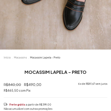
Início
.
Mocassins
.
Mocassim Lapela - Preto
MOCASSIM LAPELA - PRETO
R$840,00
R$490,00
6
x de
R$81,67
sem juros
R$465,50
com
Pix
Frete grátis
a partir de
R$399,00
Não acumulável com outras promoções