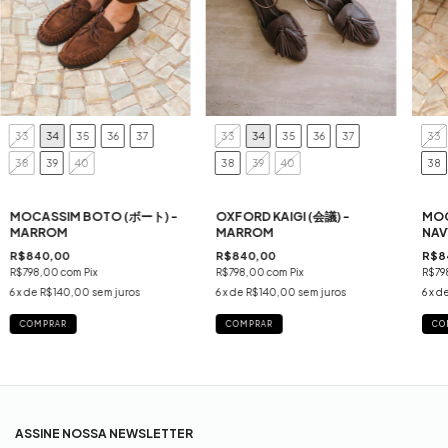
33
34
35
36
37
33
34
35
36
37
33
38
39
40
38
39
40
38
MOCASSIM BOTO (ボート) -
OXFORD KAIGI (会議) -
MOC
MARROM
MARROM
NAV
R$840,00
R$840,00
R$8
R$798,00
com
Pix
R$798,00
com
Pix
R$79
6
x de
R$140,00
sem juros
6
x de
R$140,00
sem juros
6
x d
COMPRAR
COMPRAR
CO
ASSINE NOSSA NEWSLETTER