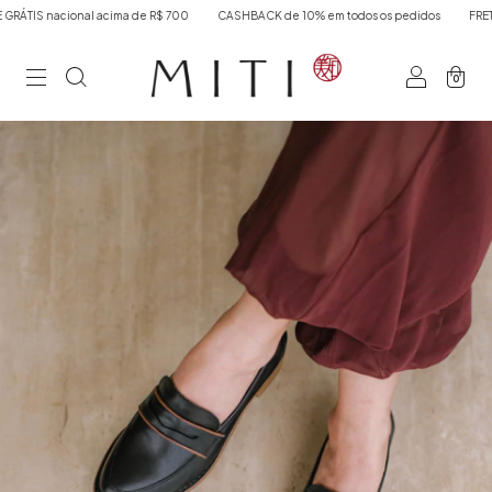
al acima de R$ 700
CASHBACK de 10% em todos os pedidos
FRETE EXPRESSO S
0