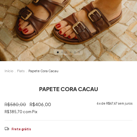
Início
.
Flats
.
Papete Cora Cacau
PAPETE CORA CACAU
R$580,00
R$406,00
6
x de
R$67,67
sem juros
R$385,70
com
Pix
Frete grátis