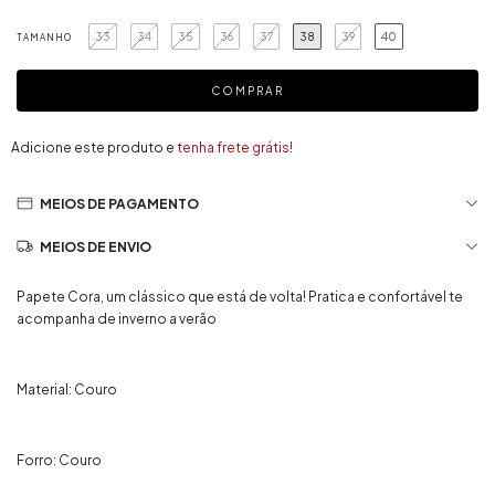
33
34
35
36
37
38
39
40
TAMANHO
Adicione este produto e
tenha frete grátis!
MEIOS DE PAGAMENTO
MEIOS DE ENVIO
Papete Cora, um clássico que está de volta! Pratica e confortável te
acompanha de inverno a verão
Material: Couro
Forro: Couro