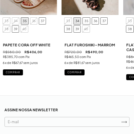
33
34
35
36
37
33
34
35
36
37
33
38
39
40
38
39
40
38
PAPETE CORA OFF WHITE
FLAT FUROSHIKI - MARROM
FLA
CA
R$580,00
R$406,00
R$720,00
R$490,00
R$8
R$385,70
com
Pix
R$465,50
com
Pix
R$46
6
x de
R$67,67
sem juros
6
x de
R$81,67
sem juros
6
x d
COMPRAR
COMPRAR
CO
ASSINE NOSSA NEWSLETTER