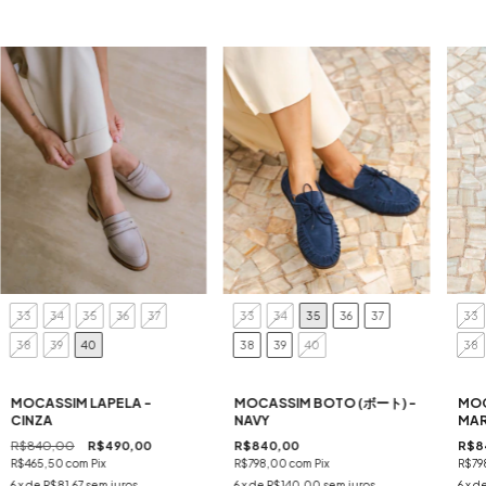
33
34
35
36
37
33
34
35
36
37
33
38
39
40
38
39
40
38
MOCASSIM LAPELA -
MOCASSIM BOTO (ボート) -
MOC
CINZA
NAVY
MA
R$840,00
R$490,00
R$840,00
R$8
R$465,50
com
Pix
R$798,00
com
Pix
R$79
6
x de
R$81,67
sem juros
6
x de
R$140,00
sem juros
6
x d