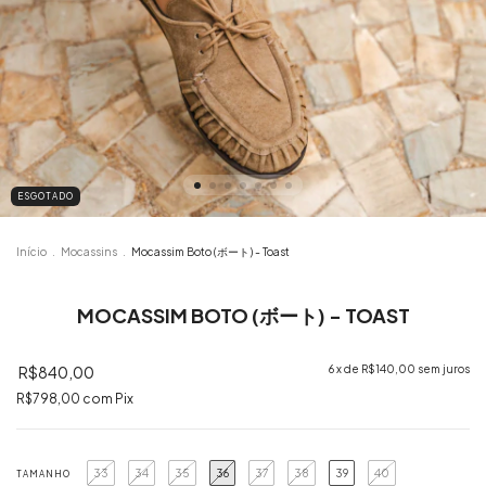
ESGOTADO
Início
.
Mocassins
.
Mocassim Boto (ボート) - Toast
MOCASSIM BOTO (ボート) - TOAST
R$840,00
6
x de
R$140,00
sem juros
R$798,00
com
Pix
33
34
35
36
37
38
39
40
TAMANHO